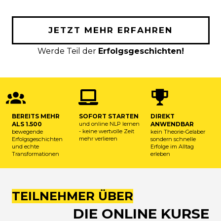
JETZT MEHR ERFAHREN
Werde Teil der
Erfolgsgeschichten
!
BEREITS MEHR
SOFORT STARTEN
DIREKT
ALS 1.500
und online NLP lernen
ANWENDBAR
- keine wertvolle Zeit
bewegende
kein Theorie-Gelaber
mehr verlieren
Erfolgsgeschichten
sondern schnelle
und echte
Erfolge im Alltag
Transformationen
erleben
TEILNEHMER ÜBER
DIE ONLINE KURSE